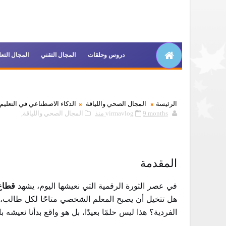
دروس وحلقات
المجال التقني
المجال التع
الرئيسة
المجال الصحي واللياقة
الذكاء الاصطناعي في التعليم: كيف يغير AI مستقبل
9 months منذ
virmavlog
المجال الصحي واللياقة,
المقدمة
في عصر الثورة الرقمية التي نعيشها اليوم، يشهد
قطاع 
هل تتخيل أن يصبح المعلم الشخصي متاحًا لكل طالب،
الفردية؟ هذا ليس حلمًا بعيدًا، بل هو واقع بدأنا نعيشه ب